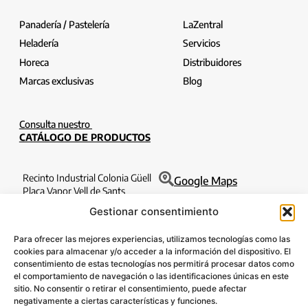
Panadería / Pastelería
LaZentral
Heladería
Servicios
Horeca
Distribuidores
Marcas exclusivas
Blog
Consulta nuestro
CATÁLOGO DE PRODUCTOS
Recinto Industrial Colonia Güell
Google Maps
Plaça Vapor Vell de Sants
Edificio Filatures 1o 6a
Gestionar consentimiento
08690 Santa Coloma de Cervelló
Barcelona
Para ofrecer las mejores experiencias, utilizamos tecnologías como las
T. 932 630 184
cookies para almacenar y/o acceder a la información del dispositivo. El
consentimiento de estas tecnologías nos permitirá procesar datos como
info@lazentral.eu
el comportamiento de navegación o las identificaciones únicas en este
sitio. No consentir o retirar el consentimiento, puede afectar
SÍGUENOS:
negativamente a ciertas características y funciones.