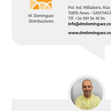
Pol. Ind. Milladoiro, Rúa
15895 Ames – SANTIA
M. Domínguez
Tlf. +34 981 94 16 94
Distribuciones
info@dmdominguez.c
www.dmdominguez.c