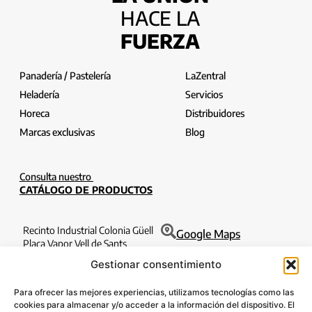
HACE LA
FUERZA
Panadería / Pastelería
LaZentral
Heladería
Servicios
Horeca
Distribuidores
Marcas exclusivas
Blog
Consulta nuestro
CATÁLOGO DE PRODUCTOS
Recinto Industrial Colonia Güell
Google Maps
Plaça Vapor Vell de Sants
Edificio Filatures 1o 6a
Gestionar consentimiento
08690 Santa Coloma de Cervelló
Barcelona
Para ofrecer las mejores experiencias, utilizamos tecnologías como las
T. 932 630 184
cookies para almacenar y/o acceder a la información del dispositivo. El