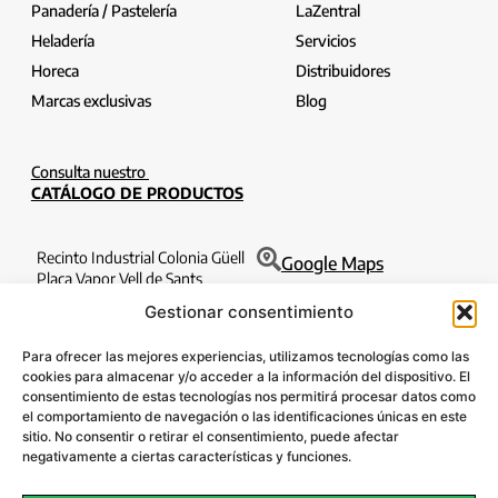
Panadería / Pastelería
LaZentral
Heladería
Servicios
Horeca
Distribuidores
Marcas exclusivas
Blog
Consulta nuestro
CATÁLOGO DE PRODUCTOS
Recinto Industrial Colonia Güell
Google Maps
Plaça Vapor Vell de Sants
Edificio Filatures 1o 6a
Gestionar consentimiento
08690 Santa Coloma de Cervelló
Barcelona
Para ofrecer las mejores experiencias, utilizamos tecnologías como las
T. 932 630 184
cookies para almacenar y/o acceder a la información del dispositivo. El
consentimiento de estas tecnologías nos permitirá procesar datos como
info@lazentral.eu
el comportamiento de navegación o las identificaciones únicas en este
sitio. No consentir o retirar el consentimiento, puede afectar
SÍGUENOS:
negativamente a ciertas características y funciones.