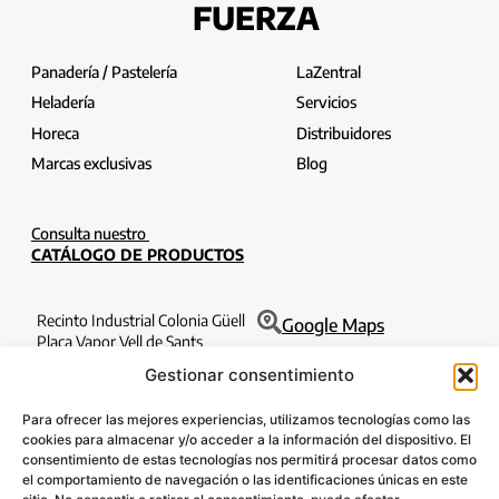
FUERZA
Panadería / Pastelería
LaZentral
Heladería
Servicios
Horeca
Distribuidores
Marcas exclusivas
Blog
Consulta nuestro
CATÁLOGO DE PRODUCTOS
Recinto Industrial Colonia Güell
Google Maps
Plaça Vapor Vell de Sants
Edificio Filatures 1o 6a
Gestionar consentimiento
08690 Santa Coloma de Cervelló
Barcelona
Para ofrecer las mejores experiencias, utilizamos tecnologías como las
T. 932 630 184
cookies para almacenar y/o acceder a la información del dispositivo. El
consentimiento de estas tecnologías nos permitirá procesar datos como
info@lazentral.eu
el comportamiento de navegación o las identificaciones únicas en este