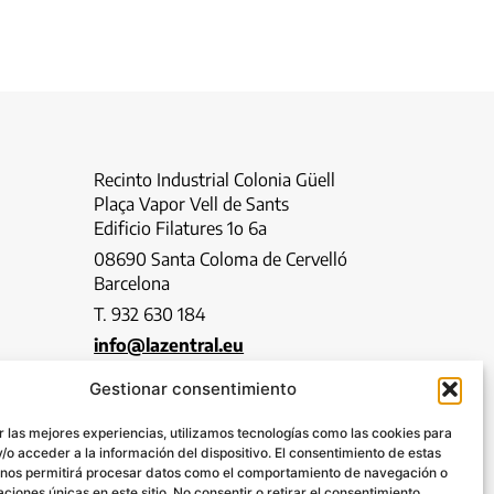
Recinto Industrial Colonia Güell
Plaça Vapor Vell de Sants
Edificio Filatures 1o 6a
08690 Santa Coloma de Cervelló
Barcelona
T. 932 630 184
info@lazentral.eu
Gestionar consentimiento
Google Maps
r las mejores experiencias, utilizamos tecnologías como las cookies para
SÍGUENOS:
/o acceder a la información del dispositivo. El consentimiento de estas
 nos permitirá procesar datos como el comportamiento de navegación o
caciones únicas en este sitio. No consentir o retirar el consentimiento,