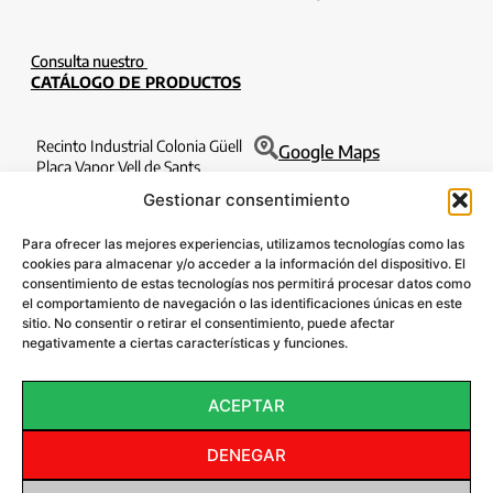
Consulta nuestro
CATÁLOGO DE PRODUCTOS
Recinto Industrial Colonia Güell
Google Maps
Plaça Vapor Vell de Sants
Edificio Filatures 1o 6a
Gestionar consentimiento
08690 Santa Coloma de Cervelló
Barcelona
Para ofrecer las mejores experiencias, utilizamos tecnologías como las
T. 932 630 184
cookies para almacenar y/o acceder a la información del dispositivo. El
consentimiento de estas tecnologías nos permitirá procesar datos como
info@lazentral.eu
el comportamiento de navegación o las identificaciones únicas en este
sitio. No consentir o retirar el consentimiento, puede afectar
SÍGUENOS:
negativamente a ciertas características y funciones.
ACEPTAR
DENEGAR