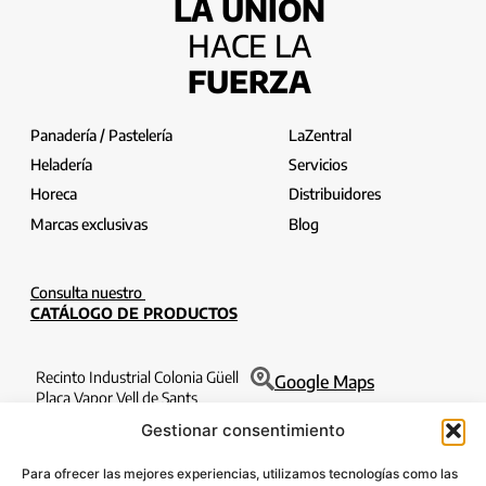
LA UNIÓN
HACE LA
FUERZA
Panadería / Pastelería
LaZentral
Heladería
Servicios
Horeca
Distribuidores
Marcas exclusivas
Blog
Consulta nuestro
CATÁLOGO DE PRODUCTOS
Recinto Industrial Colonia Güell
Google Maps
Plaça Vapor Vell de Sants
Edificio Filatures 1o 6a
Gestionar consentimiento
08690 Santa Coloma de Cervelló
Barcelona
Para ofrecer las mejores experiencias, utilizamos tecnologías como las