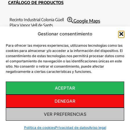
CATÁLOGO DE PRODUCTOS
Recinto Industrial Colonia Güell
Google Maps
Plaça Vapor Vell de Sants
Edificio Filatures 1o 6a
Gestionar consentimiento
08690 Santa Coloma de Cervelló
Barcelona
Para ofrecer las mejores experiencias, utilizamos tecnologías como las
T. 932 630 184
cookies para almacenar y/o acceder a la información del dispositivo. El
consentimiento de estas tecnologías nos permitirá procesar datos como
info@lazentral.eu
el comportamiento de navegación o las identificaciones únicas en este
sitio. No consentir o retirar el consentimiento, puede afectar
SÍGUENOS:
negativamente a ciertas características y funciones.
ACEPTAR
DENEGAR
© 2024 LAZENTRAL.eu. Todos los derechos reservados. Diseño:
VER PREFERENCIAS
Inforber Serveis TIC
Política de Privacidad
/
Política de
Cookies
/
Aviso Legal
Política de cookies
Privacidad de datos
Aviso legal