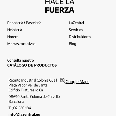
HACE LA
FUERZA
Panadería / Pastelería
LaZentral
Heladería
Servicios
Horeca
Distribuidores
Marcas exclusivas
Blog
Consulta nuestro
CATÁLOGO DE PRODUCTOS
Recinto Industrial Colonia Güell
Google Maps
Plaça Vapor Vell de Sants
Edificio Filatures 1o 6a
08690 Santa Coloma de Cervelló
Barcelona
T. 932 630 184
info@lazentral.eu