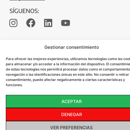
SÍGUENOS:
Gestionar consentimiento
© 2024 LAZENTRAL.eu. Todos los derechos reservados. Diseño:
Inforber Serveis TIC
Política de Privacidad
/
Política de
Para ofrecer las mejores experiencias, utilizamos tecnologías como las coo
Cookies
/
Aviso Legal
para almacenar y/o acceder a la información del dispositivo. El consentimi
de estas tecnologías nos permitirá procesar datos como el comportamient
navegación o las identificaciones únicas en este sitio. No consentir o retirar 
consentimiento, puede afectar negativamente a ciertas características y
funciones.
ACEPTAR
DENEGAR
VER PREFERENCIAS