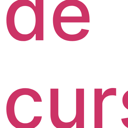
de
cur